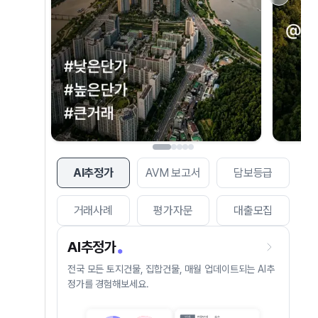
AI추정가
AVM 보고서
담보등급
거래사례
평가자문
대출모집
AI추정가
전국 모든 토지건물, 집합건물, 매월 업데이트되는 AI추
정가를 경험해보세요.