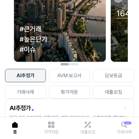
이용에 불편을 드려 죄송합니다.
다시 시도
AI추정가
AVM 보고서
담보등급
거래사례
평가자문
대출모집
AI추정가
전국 모든 토지건물, 집합건물, 매월 업데이트되는 AI추정가를 경험해보
세요.
홈
가격자문
대출모집
거래사례