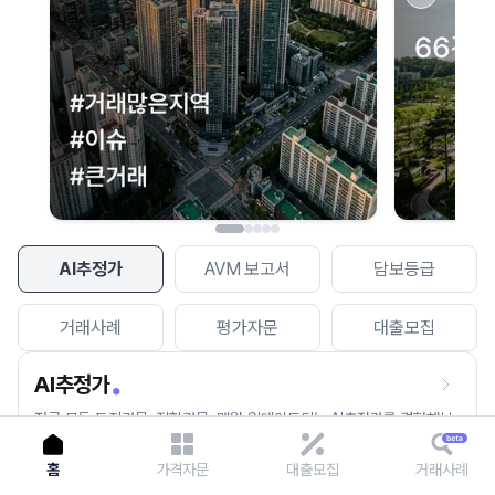
이용에 불편을 드려 죄송합니다.
다시 시도
AI추정가
AVM 보고서
담보등급
거래사례
평가자문
대출모집
AI추정가
전국 모든 토지건물, 집합건물, 매월 업데이트되는 AI추정가를 경험해보
세요.
홈
가격자문
대출모집
거래사례