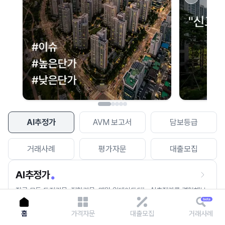
이용에 불편을 드려 죄송합니다.
다시 시도
AI추정가
AVM 보고서
담보등급
거래사례
평가자문
대출모집
AI추정가
전국 모든 토지건물, 집합건물, 매월 업데이트되는 AI추정가를 경험해보
세요.
홈
가격자문
대출모집
거래사례