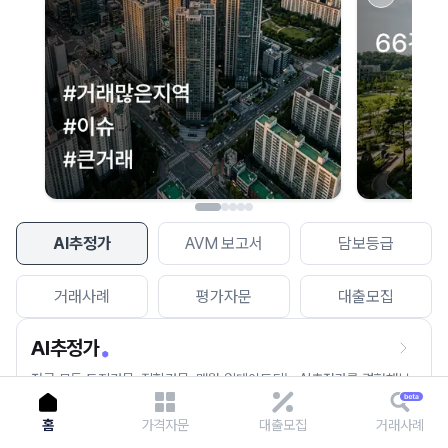
이용에 불편을 드려 죄송합니다.
다시 시도
AI추정가
AVM 보고서
담보등급
거래사례
평가자문
대출모집
AI추정가
전국 모든 토지건물, 집합건물, 매월 업데이트되는 AI추정가를 경험해보
세요.
홈
가격자문
대출모집
거래사례