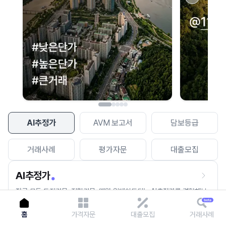
이용에 불편을 드려 죄송합니다.
다시 시도
AI추정가
AVM 보고서
담보등급
거래사례
평가자문
대출모집
AI추정가
전국 모든 토지건물, 집합건물, 매월 업데이트되는 AI추정가를 경험해보
세요.
홈
가격자문
대출모집
거래사례