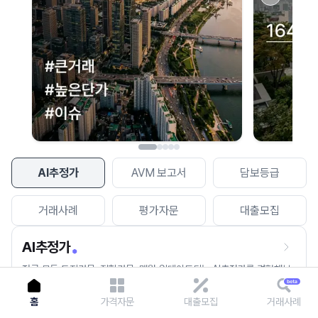
이용에 불편을 드려 죄송합니다.
다시 시도
AI추정가
AVM 보고서
담보등급
거래사례
평가자문
대출모집
AI추정가
전국 모든 토지건물, 집합건물, 매월 업데이트되는 AI추정가를 경험해보
세요.
홈
가격자문
대출모집
거래사례