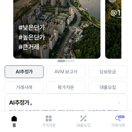
이용에 불편을 드려 죄송합니다.
다시 시도
AI추정가
AVM 보고서
담보등급
거래사례
평가자문
대출모집
AI추정가
전국 모든 토지건물, 집합건물, 매월 업데이트되는 AI추정가를 경험해보
세요.
홈
가격자문
대출모집
거래사례