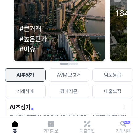
이용에 불편을 드려 죄송합니다.
다시 시도
AI추정가
AVM 보고서
담보등급
거래사례
평가자문
대출모집
AI추정가
전국 모든 토지건물, 집합건물, 매월 업데이트되는 AI추정가를 경험해보
세요.
홈
가격자문
대출모집
거래사례