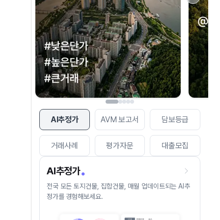
AI추정가
AVM 보고서
담보등급
거래사례
평가자문
대출모집
AI추정가
전국 모든 토지건물, 집합건물, 매월 업데이트되는 AI추
정가를 경험해보세요.