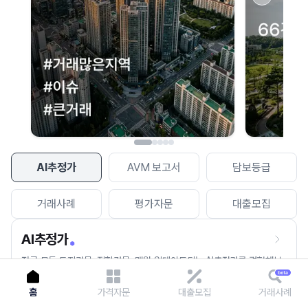
이용에 불편을 드려 죄송합니다.
다시 시도
AI추정가
AVM 보고서
담보등급
거래사례
평가자문
대출모집
AI추정가
전국 모든 토지건물, 집합건물, 매월 업데이트되는 AI추정가를 경험해보
세요.
홈
가격자문
대출모집
거래사례