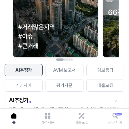
이용에 불편을 드려 죄송합니다.
다시 시도
AI추정가
AVM 보고서
담보등급
거래사례
평가자문
대출모집
AI추정가
전국 모든 토지건물, 집합건물, 매월 업데이트되는 AI추정가를 경험해보
세요.
홈
가격자문
대출모집
거래사례