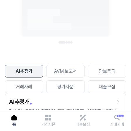
이용에 불편을 드려 죄송합니다.
다시 시도
AI추정가
AVM 보고서
담보등급
거래사례
평가자문
대출모집
AI추정가
전국 모든 토지건물, 집합건물, 매월 업데이트되는 AI추정가를 경험해보
세요.
홈
가격자문
대출모집
거래사례