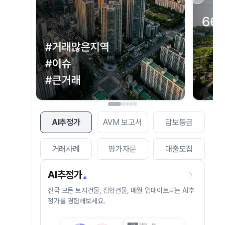
AI추정가
AVM 보고서
담보등급
거래사례
평가자문
대출모집
AI추정가
전국 모든 토지건물, 집합건물, 매월 업데이트되는 AI추
정가를 경험해보세요.