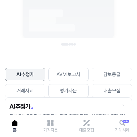
이용에 불편을 드려 죄송합니다.
다시 시도
AI추정가
AVM 보고서
담보등급
거래사례
평가자문
대출모집
AI추정가
전국 모든 토지건물, 집합건물, 매월 업데이트되는 AI추정가를 경험해보
세요.
홈
가격자문
대출모집
거래사례