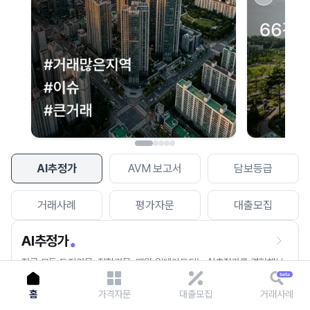
이용에 불편을 드려 죄송합니다.
다시 시도
AI추정가
AVM 보고서
담보등급
거래사례
평가자문
대출모집
AI추정가
전국 모든 토지건물, 집합건물, 매월 업데이트되는 AI추정가를 경험해보
세요.
홈
가격자문
대출모집
거래사례