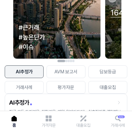
이용에 불편을 드려 죄송합니다.
다시 시도
AI추정가
AVM 보고서
담보등급
거래사례
평가자문
대출모집
AI추정가
전국 모든 토지건물, 집합건물, 매월 업데이트되는 AI추정가를 경험해보
세요.
홈
가격자문
대출모집
거래사례