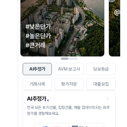
AI추정가
AVM 보고서
담보등급
거래사례
평가자문
대출모집
AI추정가
전국 모든 토지건물, 집합건물, 매월 업데이트되는 AI추
정가를 경험해보세요.