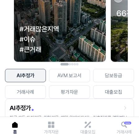
이용에 불편을 드려 죄송합니다.
다시 시도
AI추정가
AVM 보고서
담보등급
거래사례
평가자문
대출모집
AI추정가
전국 모든 토지건물, 집합건물, 매월 업데이트되는 AI추정가를 경험해보
세요.
홈
가격자문
대출모집
거래사례