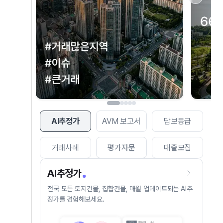
AI추정가
AVM 보고서
담보등급
거래사례
평가자문
대출모집
AI추정가
전국 모든 토지건물, 집합건물, 매월 업데이트되는 AI추
정가를 경험해보세요.