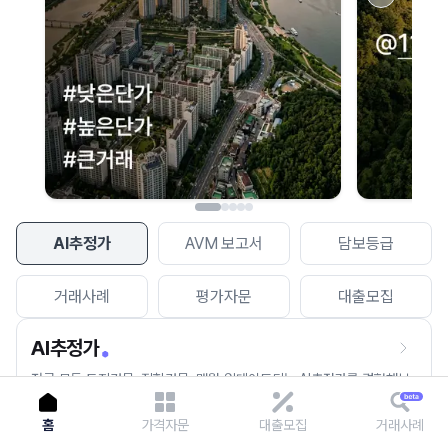
이용에 불편을 드려 죄송합니다.
다시 시도
AI추정가
AVM 보고서
담보등급
거래사례
평가자문
대출모집
AI추정가
전국 모든 토지건물, 집합건물, 매월 업데이트되는 AI추정가를 경험해보
세요.
홈
가격자문
대출모집
거래사례