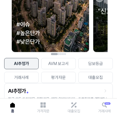
이용에 불편을 드려 죄송합니다.
다시 시도
AI추정가
AVM 보고서
담보등급
거래사례
평가자문
대출모집
AI추정가
전국 모든 토지건물, 집합건물, 매월 업데이트되는 AI추정가를 경험해보
세요.
홈
가격자문
대출모집
거래사례