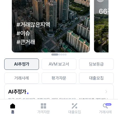
이용에 불편을 드려 죄송합니다.
다시 시도
AI추정가
AVM 보고서
담보등급
거래사례
평가자문
대출모집
AI추정가
전국 모든 토지건물, 집합건물, 매월 업데이트되는 AI추정가를 경험해보
세요.
홈
가격자문
대출모집
거래사례