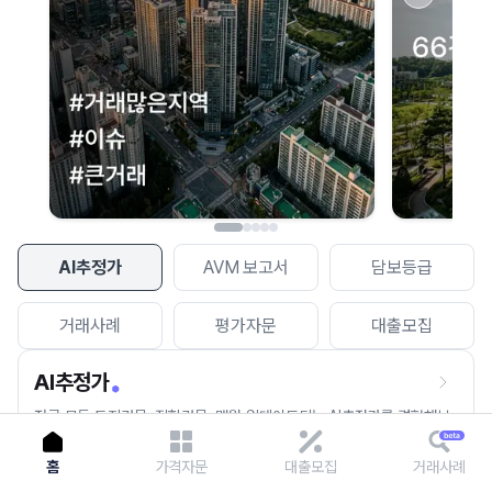
이용에 불편을 드려 죄송합니다.
다시 시도
AI추정가
AVM 보고서
담보등급
거래사례
평가자문
대출모집
AI추정가
전국 모든 토지건물, 집합건물, 매월 업데이트되는 AI추정가를 경험해보
세요.
홈
가격자문
대출모집
거래사례