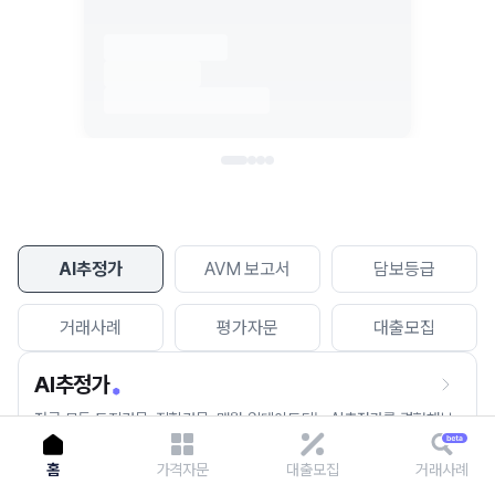
이용에 불편을 드려 죄송합니다.
다시 시도
AI추정가
AVM 보고서
담보등급
거래사례
평가자문
대출모집
AI추정가
전국 모든 토지건물, 집합건물, 매월 업데이트되는 AI추정가를 경험해보
세요.
홈
가격자문
대출모집
거래사례