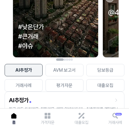
이용에 불편을 드려 죄송합니다.
다시 시도
AI추정가
AVM 보고서
담보등급
거래사례
평가자문
대출모집
AI추정가
전국 모든 토지건물, 집합건물, 매월 업데이트되는 AI추정가를 경험해보
세요.
홈
가격자문
대출모집
거래사례