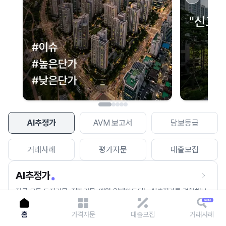
이용에 불편을 드려 죄송합니다.
다시 시도
AI추정가
AVM 보고서
담보등급
거래사례
평가자문
대출모집
AI추정가
전국 모든 토지건물, 집합건물, 매월 업데이트되는 AI추정가를 경험해보
세요.
홈
가격자문
대출모집
거래사례