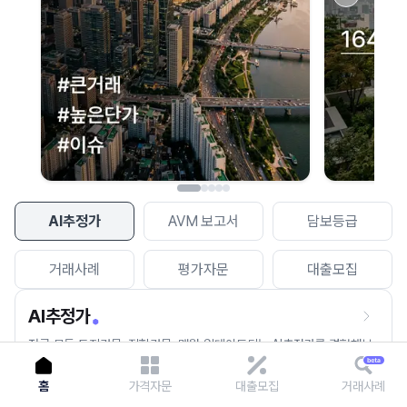
이용에 불편을 드려 죄송합니다.
다시 시도
AI추정가
AVM 보고서
담보등급
거래사례
평가자문
대출모집
AI추정가
전국 모든 토지건물, 집합건물, 매월 업데이트되는 AI추정가를 경험해보
세요.
홈
가격자문
대출모집
거래사례