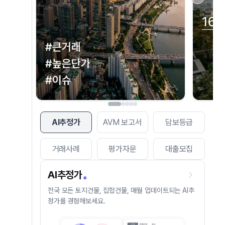
AI추정가
AVM 보고서
담보등급
거래사례
평가자문
대출모집
AI추정가
전국 모든 토지건물, 집합건물, 매월 업데이트되는 AI추
정가를 경험해보세요.