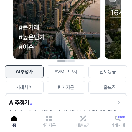
이용에 불편을 드려 죄송합니다.
다시 시도
AI추정가
AVM 보고서
담보등급
거래사례
평가자문
대출모집
AI추정가
전국 모든 토지건물, 집합건물, 매월 업데이트되는 AI추정가를 경험해보
세요.
홈
가격자문
대출모집
거래사례