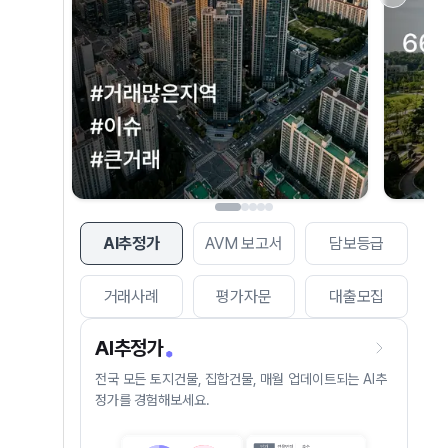
AI추정가
AVM 보고서
담보등급
거래사례
평가자문
대출모집
AI추정가
전국 모든 토지건물, 집합건물, 매월 업데이트되는 AI추
정가를 경험해보세요.