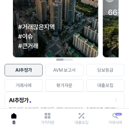
이용에 불편을 드려 죄송합니다.
다시 시도
AI추정가
AVM 보고서
담보등급
거래사례
평가자문
대출모집
AI추정가
전국 모든 토지건물, 집합건물, 매월 업데이트되는 AI추정가를 경험해보
세요.
홈
가격자문
대출모집
거래사례