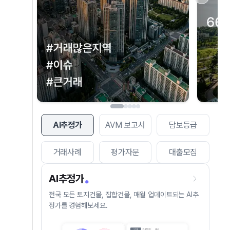
AI추정가
AVM 보고서
담보등급
거래사례
평가자문
대출모집
AI추정가
전국 모든 토지건물, 집합건물, 매월 업데이트되는 AI추
정가를 경험해보세요.