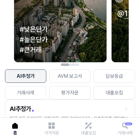
이용에 불편을 드려 죄송합니다.
다시 시도
AI추정가
AVM 보고서
담보등급
거래사례
평가자문
대출모집
AI추정가
전국 모든 토지건물, 집합건물, 매월 업데이트되는 AI추정가를 경험해보
세요.
홈
가격자문
대출모집
거래사례