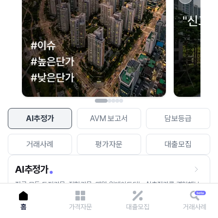
이용에 불편을 드려 죄송합니다.
다시 시도
AI추정가
AVM 보고서
담보등급
거래사례
평가자문
대출모집
AI추정가
전국 모든 토지건물, 집합건물, 매월 업데이트되는 AI추정가를 경험해보
세요.
홈
가격자문
대출모집
거래사례