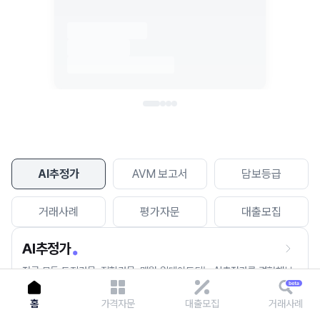
이용에 불편을 드려 죄송합니다.
다시 시도
AI추정가
AVM 보고서
담보등급
거래사례
평가자문
대출모집
AI추정가
전국 모든 토지건물, 집합건물, 매월 업데이트되는 AI추정가를 경험해보
세요.
홈
가격자문
대출모집
거래사례