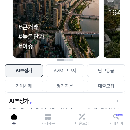
이용에 불편을 드려 죄송합니다.
다시 시도
AI추정가
AVM 보고서
담보등급
거래사례
평가자문
대출모집
AI추정가
전국 모든 토지건물, 집합건물, 매월 업데이트되는 AI추정가를 경험해보
세요.
홈
가격자문
대출모집
거래사례