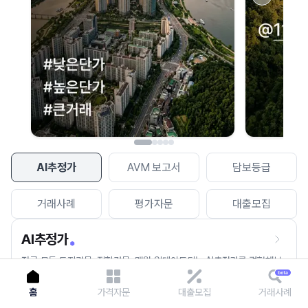
이용에 불편을 드려 죄송합니다.
다시 시도
AI추정가
AVM 보고서
담보등급
거래사례
평가자문
대출모집
AI추정가
전국 모든 토지건물, 집합건물, 매월 업데이트되는 AI추정가를 경험해보
세요.
홈
가격자문
대출모집
거래사례