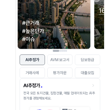
AI추정가
AVM 보고서
담보등급
거래사례
평가자문
대출모집
AI추정가
전국 모든 토지건물, 집합건물, 매월 업데이트되는 AI추
정가를 경험해보세요.