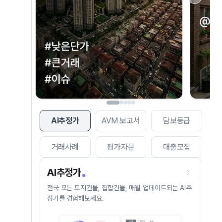
AI추정가
AVM 보고서
담보등급
거래사례
평가자문
대출모집
AI추정가
전국 모든 토지건물, 집합건물, 매월 업데이트되는 AI추
정가를 경험해보세요.