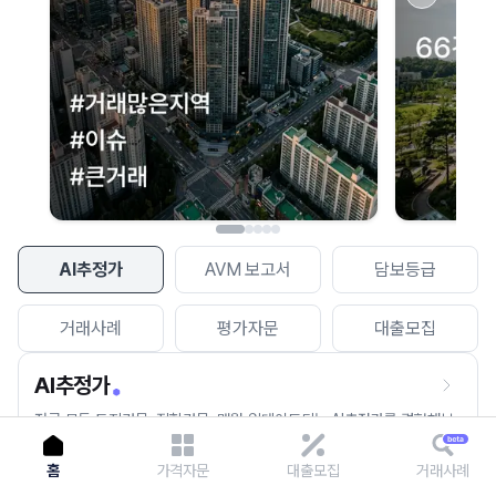
이용에 불편을 드려 죄송합니다.
다시 시도
AI추정가
AVM 보고서
담보등급
거래사례
평가자문
대출모집
AI추정가
전국 모든 토지건물, 집합건물, 매월 업데이트되는 AI추정가를 경험해보
세요.
홈
가격자문
대출모집
거래사례