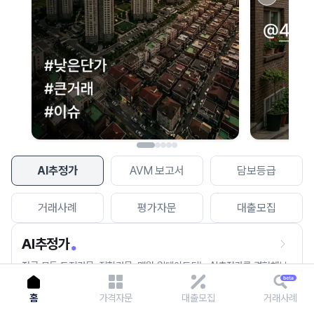
이용에 불편을 드려 죄송합니다.
다시 시도
AI추정가
AVM 보고서
담보등급
거래사례
평가자문
대출모집
AI추정가
전국 모든 토지건물, 집합건물, 매월 업데이트되는 AI추정가를 경험해보
세요.
홈
가격자문
대출모집
거래사례