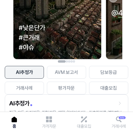
이용에 불편을 드려 죄송합니다.
다시 시도
AI추정가
AVM 보고서
담보등급
거래사례
평가자문
대출모집
AI추정가
전국 모든 토지건물, 집합건물, 매월 업데이트되는 AI추정가를 경험해보
세요.
홈
가격자문
대출모집
거래사례