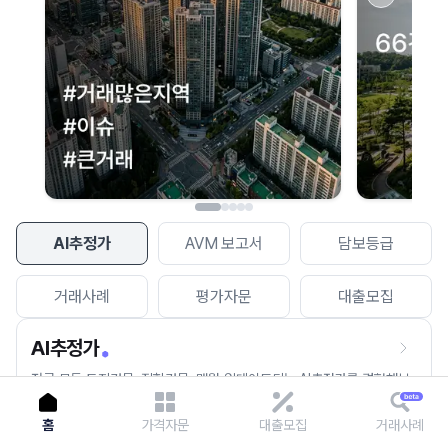
이용에 불편을 드려 죄송합니다.
다시 시도
AI추정가
AVM 보고서
담보등급
거래사례
평가자문
대출모집
AI추정가
전국 모든 토지건물, 집합건물, 매월 업데이트되는 AI추정가를 경험해보
세요.
홈
가격자문
대출모집
거래사례