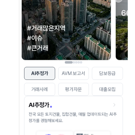
AI추정가
AVM 보고서
담보등급
거래사례
평가자문
대출모집
AI추정가
전국 모든 토지건물, 집합건물, 매월 업데이트되는 AI추
정가를 경험해보세요.