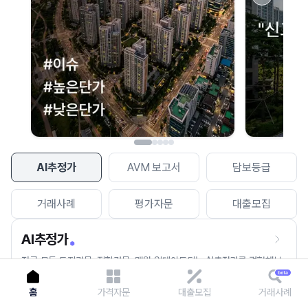
이용에 불편을 드려 죄송합니다.
다시 시도
AI추정가
AVM 보고서
담보등급
거래사례
평가자문
대출모집
AI추정가
전국 모든 토지건물, 집합건물, 매월 업데이트되는 AI추정가를 경험해보
세요.
홈
가격자문
대출모집
거래사례