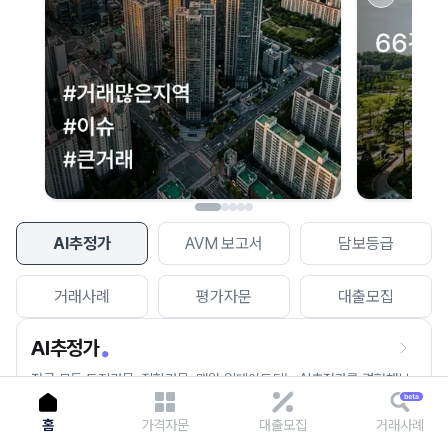
이용에 불편을 드려 죄송합니다.
다시 시도
AI추정가
AVM 보고서
담보등급
거래사례
평가자문
대출모집
AI추정가
전국 모든 토지건물, 집합건물, 매월 업데이트되는 AI추정가를 경험해보
세요.
홈
가격자문
대출모집
거래사례