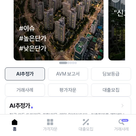
이용에 불편을 드려 죄송합니다.
다시 시도
AI추정가
AVM 보고서
담보등급
거래사례
평가자문
대출모집
AI추정가
전국 모든 토지건물, 집합건물, 매월 업데이트되는 AI추정가를 경험해보
세요.
홈
가격자문
대출모집
거래사례