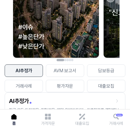
이용에 불편을 드려 죄송합니다.
다시 시도
AI추정가
AVM 보고서
담보등급
거래사례
평가자문
대출모집
AI추정가
전국 모든 토지건물, 집합건물, 매월 업데이트되는 AI추정가를 경험해보
세요.
홈
가격자문
대출모집
거래사례