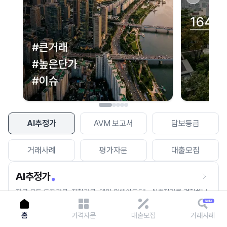
이용에 불편을 드려 죄송합니다.
다시 시도
AI추정가
AVM 보고서
담보등급
거래사례
평가자문
대출모집
AI추정가
전국 모든 토지건물, 집합건물, 매월 업데이트되는 AI추정가를 경험해보
세요.
홈
가격자문
대출모집
거래사례